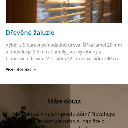
Dřevěné žaluzie
Výběr z 5 barevných odstínů dřeva. Šířka lamel 25 mm
a tloušťka je 2,5 mm. Lamely jsou vyrobeny z
tropických dřevin. Min. šířka 42 cm max. šířka 240 cm
Více informací »
Máte dotaz
Máte dotaz k našim produktům? Neváhejte
nás kontaktovat nebo si napište o