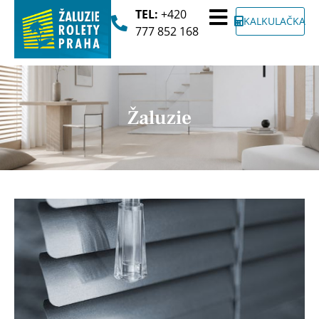
TEL:
+420
KALKULAČKA
777 852 168
Žaluzie