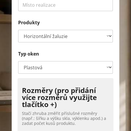
Produkty
r
Typ oken
e
a
l
i
z
a
c
Rozměry (pro přidání
e
více rozměrů využijte
P
tlačítko +)
r
o
Stačí zhruba změřit příslušné rozměry
d
(např.: šířku a výšku skla, výklenku apod.) a
u
zadat počet kusů produktu.
k