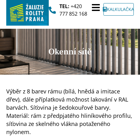
TEL:
+420
KALKULAČKA
777 852 168
Okenní sítě
Výběr z 8 barev rámu (bílá, hnědá a imitace
dřev), dále příplatková možnost lakování v RAL
barvách. Síťovina je šedokouřové barvy.
Materiál: rám z předpjatého hliníkového profilu,
síťovina ze skelného vlákna potaženého
nylonem.