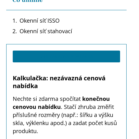
Okenní síť ISSO
Okenní síť stahovací
NEZÁVAZNÁ POPTÁVKA
Kalkulačka: nezávazná cenová
nabídka
Nechte si zdarma spočítat
konečnou
cenovou nabídku
. Stačí zhruba změřit
příslušné rozměry (např.: šířku a výšku
skla, výklenku apod.) a zadat počet kusů
produktu.