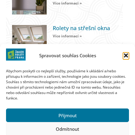
Více informací »
Rolety na střešní okna
Více informací »
Spravovat souhlas Cookies
Předokenní rolety
Více informací »
Abychom poskytli co nejlepší služby, používáme k ukládání a/nebo
přístupu k informacím o zařízení, technologie jako jsou soubory cookies.
Souhlas s těmito technologiemi nám umožní zpracovávat údaje, jako je
chování při procházení nebo jedinečná ID na tomto webu. Nesouhlas
nebo odvolání souhlasu může nepříznivě ovlivnit určité vlastnosti a
funkce.
KALKULAČKA
Přijmout
Zdeněk Novotný
Lamačova 839 / 20 Praha 5
Odmítnout
602 328 328
info@zaluzie-rolety-praha.cz