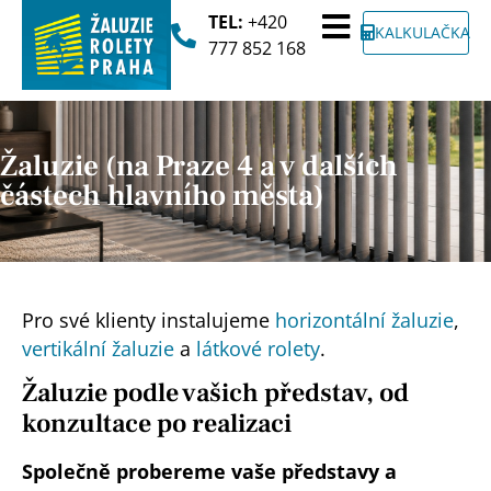
TEL:
+420
KALKULAČKA
777 852 168
Žaluzie (na Praze 4 a v dalších
částech hlavního města)
Pro své klienty instalujeme
horizontální žaluzie
,
vertikální žaluzie
a
látkové rolety
.
Žaluzie podle vašich představ, od
konzultace po realizaci
Společně probereme vaše představy a